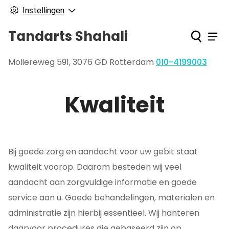
Instellingen
Tandarts Shahali
Ho
Men
Moliereweg
591
,
3076 GD
Rotterdam
010-4199003
Tel:
Kwaliteit
Bij goede zorg en aandacht voor uw gebit staat
kwaliteit voorop. Daarom besteden wij veel
aandacht aan zorgvuldige informatie en goede
service aan u. Goede behandelingen, materialen en
administratie zijn hierbij essentieel. Wij hanteren
daarvoor procedures die gebaseerd zijn op