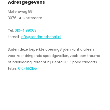
Adresgegevens
Moliereweg 591
3076 GD Rotterdam
Tel:
010-4199003
E-mail:
info@tandartsshahali.nl
Buiten deze beperkte openingstijden kunt u alleen
voor zeer dringende spoedgevallen, zoals een trauma
of nabloeding, terecht bij Dental365 Spoed tandarts
tel.nr.
0104552155
.