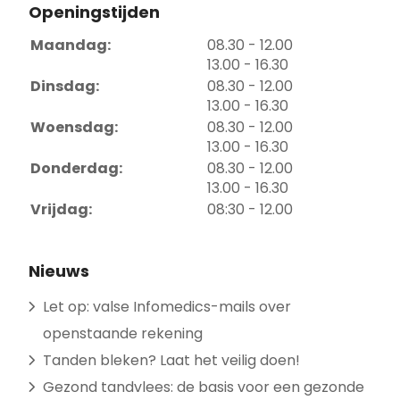
Openingstijden
tot
Maandag:
08.30
- 12.00
tot
13.00
- 16.30
tot
Dinsdag:
08.30
- 12.00
tot
13.00
- 16.30
tot
Woensdag:
08.30
- 12.00
tot
13.00
- 16.30
tot
Donderdag:
08.30
- 12.00
tot
13.00
- 16.30
Vrijdag:
08:30 - 12.00
Nieuws
Let op: valse Infomedics-mails over
openstaande rekening
Tanden bleken? Laat het veilig doen!
Gezond tandvlees: de basis voor een gezonde