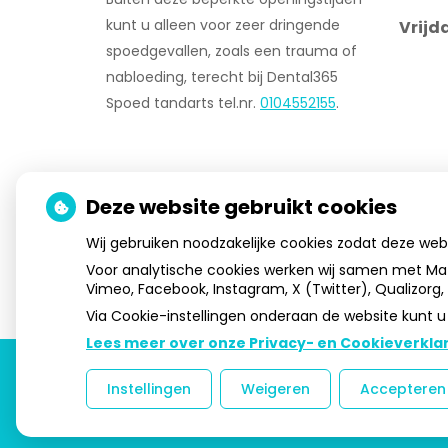
kunt u alleen voor zeer dringende
Vrijd
spoedgevallen, zoals een trauma of
nabloeding, terecht bij Dental365
Spoed tandarts tel.nr.
0104552155
.
Deze website gebruikt cookies
Wij gebruiken noodzakelijke cookies zodat deze we
Voor analytische cookies werken wij samen met Ma
Vimeo, Facebook, Instagram, X (Twitter), Qualizorg
Via Cookie-instellingen onderaan de website kunt
Lees meer over onze Privacy- en Cookieverklar
Instellingen
Weigeren
Accepteren
Uw Zorg Online
|
Beheer
|
ontwerp:
Dol