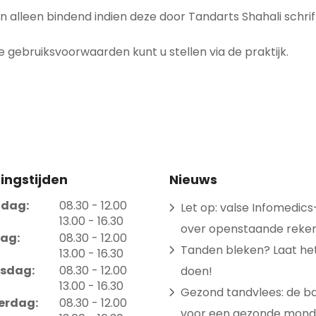
 alleen bindend indien deze door Tandarts Shahali schrifte
e gebruiksvoorwaarden kunt u stellen via de praktijk.
ingstijden
Nieuws
tot
dag:
08.30
- 12.00
Let op: valse Infomedics
tot
13.00
- 16.30
over openstaande reke
tot
ag:
08.30
- 12.00
Tanden bleken? Laat het 
tot
13.00
- 16.30
tot
sdag:
08.30
- 12.00
doen!
tot
13.00
- 16.30
Gezond tandvlees: de ba
tot
erdag:
08.30
- 12.00
voor een gezonde mond