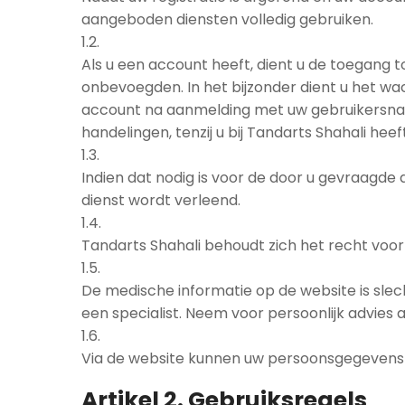
aangeboden diensten volledig gebruiken.
1.2.
Als u een account heeft, dient u de toegang
onbevoegden. In het bijzonder dient u het wa
account na aanmelding met uw gebruikersnaam
handelingen, tenzij u bij Tandarts Shahali h
1.3.
Indien dat nodig is voor de door u gevraagde
dienst wordt verleend.
1.4.
Tandarts Shahali behoudt zich het recht voor
1.5.
De medische informatie op de website is sl
een specialist. Neem voor persoonlijk advies 
1.6.
Via de website kunnen uw persoonsgegevens 
Artikel 2. Gebruiksregels