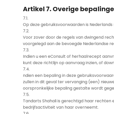
Artikel 7. Overige bepaling
7.1.
Op deze gebruiksvoorwaarden is Nederlands 
7.2.
Voor zover door de regels van dwingend recht
voorgelegd aan de bevoegde Nederlandse rech
7.3.
Indien u een eConsult of herhaalrecept aanvra
kunt deze richtlijn op aanvraag inzien, of do
7.4.
ndien een bepaling in deze gebruiksvoorwaarden
zullen in dit geval ter vervanging (een) nieu
oorspronkelijke bepaling gestalte wordt geg
7.5.
Tandarts Shahali is gerechtigd haar rechten 
bedrijfsactiviteit van haar overneemt.
7.6.