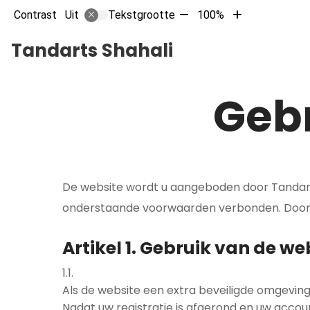
Tekst
Tekst
Contrast
Tekstgrootte
100%
Uit
verkleinen
vergroten
met
met
Tandarts Shahali
10%
10%
Geb
De website wordt u aangeboden door Tandarts S
onderstaande voorwaarden verbonden. Door d
Artikel 1. Gebruik van de we
1.1.
Als de website een extra beveiligde omgeving 
Nadat uw registratie is afgerond en uw accoun