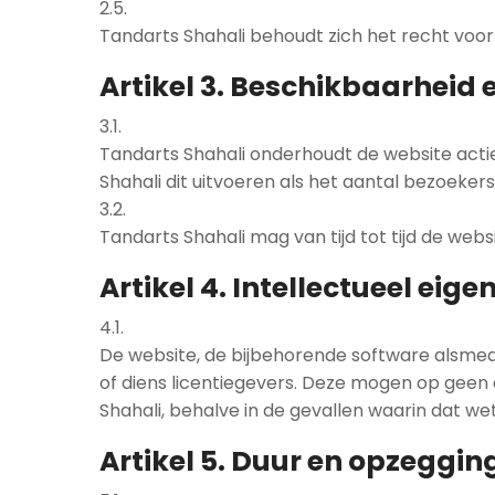
2.5.
Tandarts Shahali behoudt zich het recht voo
Artikel 3. Beschikbaarheid
3.1.
Tandarts Shahali onderhoudt de website actie
Shahali dit uitvoeren als het aantal bezoeker
3.2.
Tandarts Shahali mag van tijd tot tijd de web
Artikel 4. Intellectueel eig
4.1.
De website, de bijbehorende software alsmede
of diens licentiegevers. Deze mogen op geen 
Shahali, behalve in de gevallen waarin dat wet
Artikel 5. Duur en opzeggin