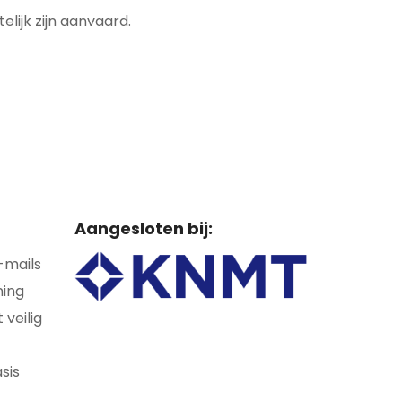
lijk zijn aanvaard.
Aangesloten bij:
-mails
ning
veilig
sis