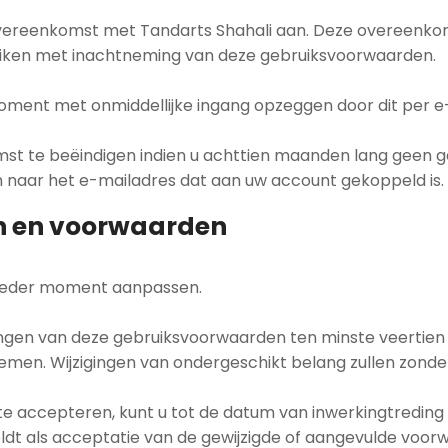
ereenkomst met Tandarts Shahali aan. Deze overeenkomst
uiken met inachtneming van deze gebruiksvoorwaarden.
ment met onmiddellijke ingang opzeggen door dit per e-
mst te beëindigen indien u achttien maanden lang geen g
en naar het e-mailadres dat aan uw account gekoppeld is.
zen en voorwaarden
 ieder moment aanpassen.
llingen van deze gebruiksvoorwaarden ten minste veertie
nemen. Wijzigingen van ondergeschikt belang zullen zonde
nst te accepteren, kunt u tot de datum van inwerkingtred
ldt als acceptatie van de gewijzigde of aangevulde voor