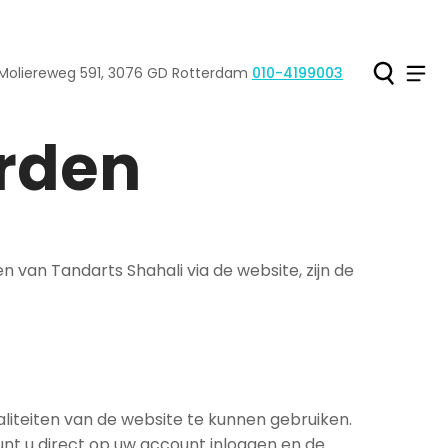
Ho
Men
Moliereweg
591
,
3076 GD
Rotterdam
010-4199003
Tel:
rden
 van Tandarts Shahali via de website, zijn de
aliteiten van de website te kunnen gebruiken.
kunt u direct op uw account inloggen en de