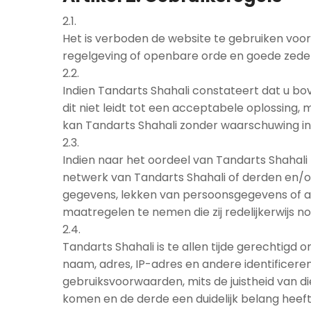
2.1.
Het is verboden de website te gebruiken voor 
regelgeving of openbare orde en goede zede
2.2.
Indien Tandarts Shahali constateert dat u bo
dit niet leidt tot een acceptabele oplossing, 
kan Tandarts Shahali zonder waarschuwing in
2.3.
Indien naar het oordeel van Tandarts Shahal
netwerk van Tandarts Shahali of derden en/of
gegevens, lekken van persoonsgegevens of acti
maatregelen te nemen die zij redelijkerwijs 
2.4.
Tandarts Shahali is te allen tijde gerechtigd
naam, adres, IP-adres en andere identificere
gebruiksvoorwaarden, mits de juistheid van di
komen en de derde een duidelijk belang heeft 