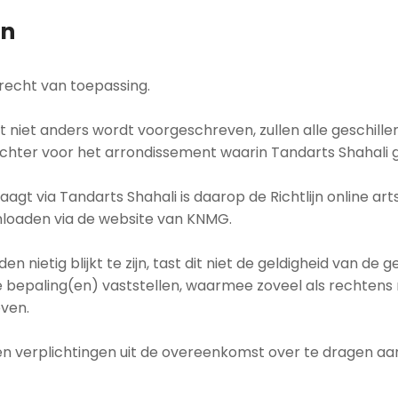
en
recht van toepassing.
 niet anders wordt voorgeschreven, zullen alle geschill
ter voor het arrondissement waarin Tandarts Shahali ge
agt via Tandarts Shahali is daarop de Richtlijn online ar
wnloaden via de website van KNMG.
 nietig blijkt te zijn, tast dit niet de geldigheid van de
we bepaling(en) vaststellen, waarmee zoveel als rechtens 
even.
en verplichtingen uit de overeenkomst over te dragen aa