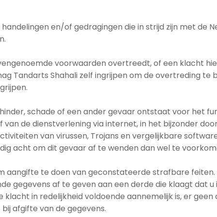
handelingen en/of gedragingen die in strijd zijn met de 
n.
vengenoemde voorwaarden overtreedt, of een klacht hiero
mag Tandarts Shahali zelf ingrijpen om de overtreding te 
grijpen.
i hinder, schade of een ander gevaar ontstaat voor het 
 van de dienstverlening via internet, in het bijzonder d
viteiten van virussen, Trojans en vergelijkbare software,
nodig acht om dit gevaar af te wenden dan wel te voorkom
 om aangifte te doen van geconstateerde strafbare feiten
nde gegevens af te geven aan een derde die klaagt dat u
e klacht in redelijkheid voldoende aannemelijk is, er gee
bij afgifte van de gegevens.