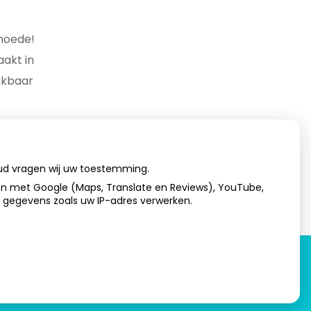
hoede!
akt in
ekbaar
oud vragen wij uw toestemming.
en met Google (Maps, Translate en Reviews), YouTube,
n gegevens zoals uw IP-adres verwerken.
laring
|
Cookie-instellingen
|
Voorwaarden