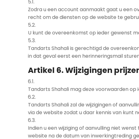
5.1.
Zodra u een account aanmaakt gaat u een ov
recht om de diensten op de website te gebr
5.2.
U kunt de overeenkomst op ieder gewenst mo
5.3.
Tandarts Shahali is gerechtigd de overeenko
in dat geval eerst een herinneringsmail stur
Artikel 6. Wijzigingen prij
6.1.
Tandarts Shahali mag deze voorwaarden op
6.2.
Tandarts Shahali zal de wijzigingen of aanvu
via de website zodat u daar kennis van kunt 
6.3.
Indien u een wijziging of aanvulling niet we
website na de datum van inwerkingtreding ge