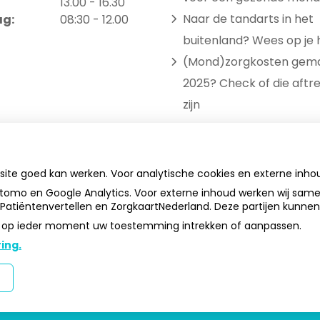
tot
13.00
- 16.30
Naar de tandarts in het
ag:
08:30 - 12.00
buitenland? Wees op je 
(Mond)zorgkosten gema
2025? Check of die aftr
zijn
bsite goed kan werken. Voor analytische cookies en externe inh
tomo en Google Analytics. Voor externe inhoud werken wij sam
, Patiëntenvertellen en ZorgkaartNederland. Deze partijen kunne
 u op ieder moment uw toestemming intrekken of aanpassen.
ing.
ly Warhol
Privacy verk