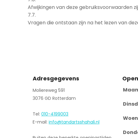
Afwijkingen van deze gebruiksvoorwaarden zijn
7.7.
Vragen die ontstaan zijn na het lezen van dez
Adresgegevens
Open
Maan
Moliereweg 591
3076 GD Rotterdam
Dinsd
Tel:
010-4199003
Woen
E-mail:
info@tandartsshahali.nl
Dond
Buiten deze beperkte openingstijden