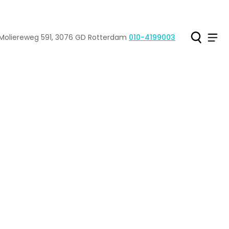
Ho
Men
Moliereweg
591
,
3076 GD
Rotterdam
010-4199003
Tel: