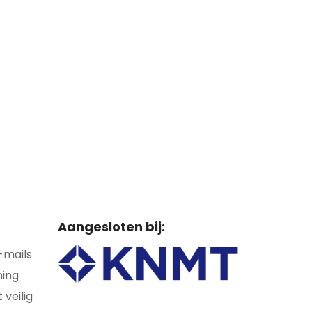
Aangesloten bij:
-mails
ning
veilig