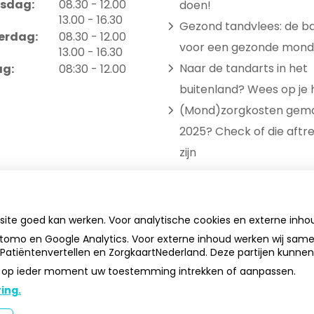
tot
sdag:
08.30
- 12.00
doen!
tot
13.00
- 16.30
Gezond tandvlees: de ba
tot
erdag:
08.30
- 12.00
voor een gezonde mond
tot
13.00
- 16.30
Naar de tandarts in het
ag:
08:30 - 12.00
buitenland? Wees op je 
(Mond)zorgkosten gema
2025? Check of die aftr
zijn
bsite goed kan werken. Voor analytische cookies en externe inh
tomo en Google Analytics. Voor externe inhoud werken wij sam
, Patiëntenvertellen en ZorgkaartNederland. Deze partijen kunne
 u op ieder moment uw toestemming intrekken of aanpassen.
ing.