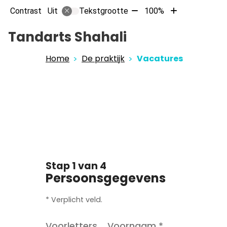
Tekst
Tekst
Contrast
Tekstgrootte
100%
Uit
verkleinen
vergroten
met
met
Tandarts Shahali
10%
10%
Home
De praktijk
Vacatures
Stap 1 van 4
Persoonsgegevens
* Verplicht veld.
Voorletters
Voornaam
*