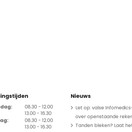
ingstijden
Nieuws
tot
dag:
08.30
- 12.00
Let op: valse Infomedics
tot
13.00
- 16.30
over openstaande reke
tot
ag:
08.30
- 12.00
Tanden bleken? Laat het 
tot
13.00
- 16.30